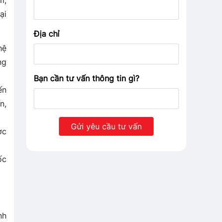
m,
ại
Địa chỉ
hệ
ng
Bạn cần tư vấn thông tin gì?
ến
n,
ợc
ốc
nh