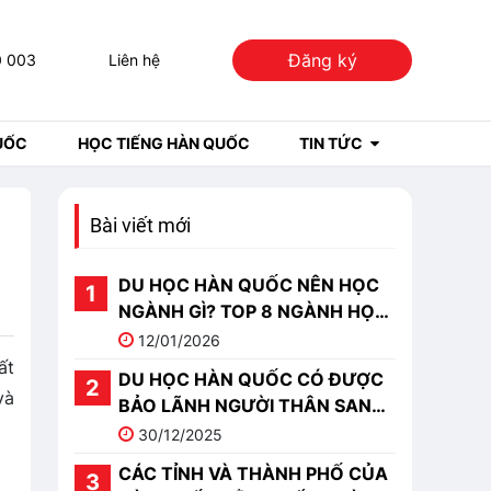
Đăng ký
0 003
Liên hệ
UỐC
HỌC TIẾNG HÀN QUỐC
TIN TỨC
Bài viết mới
DU HỌC HÀN QUỐC NÊN HỌC
NGÀNH GÌ? TOP 8 NGÀNH HỌC
TRIỂN VỌNG NHẤT
12/01/2026
ất
DU HỌC HÀN QUỐC CÓ ĐƯỢC
và
BẢO LÃNH NGƯỜI THÂN SANG
HÀN KHÔNG?
30/12/2025
CÁC TỈNH VÀ THÀNH PHỐ CỦA