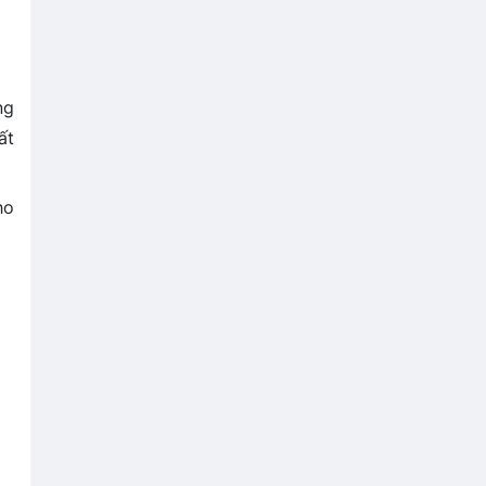
ng
ất
ho