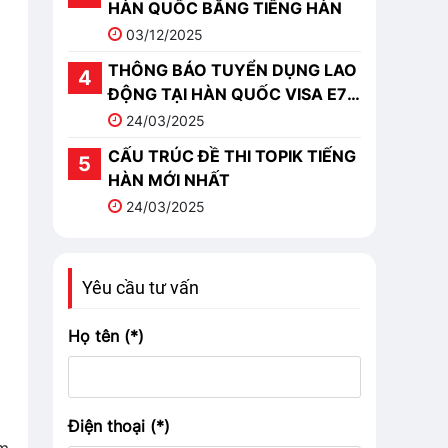
HÀN QUỐC BẰNG TIẾNG HÀN
03/12/2025
THÔNG BÁO TUYỂN DỤNG LAO
ĐỘNG TẠI HÀN QUỐC VISA E7-
1
24/03/2025
CẤU TRÚC ĐỀ THI TOPIK TIẾNG
HÀN MỚI NHẤT
24/03/2025
Yêu cầu tư vấn
Họ tên (*)
Điện thoại (*)