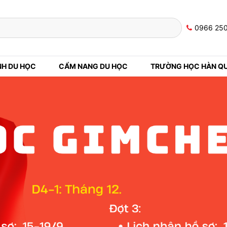
0966 25
NH DU HỌC
CẨM NANG DU HỌC
TRƯỜNG HỌC HÀN Q