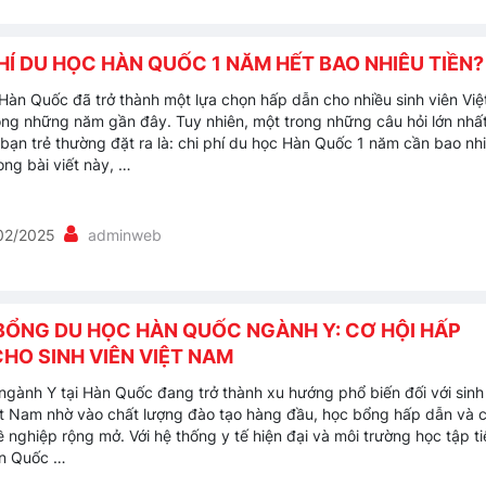
HÍ DU HỌC HÀN QUỐC 1 NĂM HẾT BAO NHIÊU TIỀN?
Hàn Quốc đã trở thành một lựa chọn hấp dẫn cho nhiều sinh viên Việ
ng những năm gần đây. Tuy nhiên, một trong những câu hỏi lớn nhấ
bạn trẻ thường đặt ra là: chi phí du học Hàn Quốc 1 năm cần bao nh
ong bài viết này, …
02/2025
adminweb
BỔNG DU HỌC HÀN QUỐC NGÀNH Y: CƠ HỘI HẤP
HO SINH VIÊN VIỆT NAM
ngành Y tại Hàn Quốc đang trở thành xu hướng phổ biến đối với sinh
ệt Nam nhờ vào chất lượng đào tạo hàng đầu, học bổng hấp dẫn và 
ề nghiệp rộng mở. Với hệ thống y tế hiện đại và môi trường học tập ti
àn Quốc …