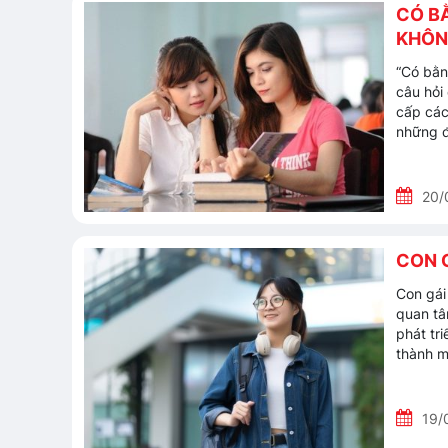
CÓ B
KHÔN
“Có bằn
câu hỏi
cấp các
những 
20/
CON 
Con gái
quan tâ
phát tr
thành 
19/