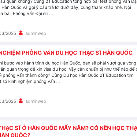
 sứ quán không? Cùng 2T Education tổng hợp bài test phỏng vấn Đạ
 Hàn Quốc và gợi ý câu trả lời dưới đây, cùng tham khảo nhé. Nội
a bài: Phỏng vấn Đại sứ …
03/2025
adminweb
 NGHIỆM PHỎNG VẤN DU HỌC THẠC SĨ HÀN QUỐC
hi bước vào hành trình du học Hàn Quốc, bạn sẽ phải vượt qua vòng
ấn quan trọng để xin visa du học. Vậy cần chuẩn bị như thế nào để 
i phỏng vấn thành công? Cùng Du học Hàn Quốc 2T Education tìm
t số kinh nghiệm phỏng vấn …
03/2025
adminweb
THẠC SĨ Ở HÀN QUỐC MẤY NĂM? CÓ NÊN HỌC TH
 HÀN QUỐC?