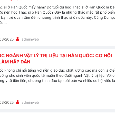
c sĩ ở Hàn Quốc mấy năm? Độ tuổi du học Thạc sĩ ở Hàn Quốc là ba
Có nên học Thạc sĩ ở Hàn Quốc? Đây là những thắc mắc rất phổ biến
 bạn trẻ quan tâm đến chương trình thạc sĩ ở nước này. Cùng Du họ
ốc …
03/2025
adminweb
C NGÀNH VẬT LÝ TRỊ LIỆU TẠI HÀN QUỐC: CƠ HỘI
 LÀM HẤP DẪN
c không chỉ nổi tiếng với nền giáo dục chất lượng cao mà còn là đi
ưởng cho sinh viên quốc tế muốn theo đuổi ngành Vật lý trị liệu. Với c
ng y tế tiên tiến, chương trình đào tạo bài bản và nhiều cơ hội việc l
03/2025
adminweb