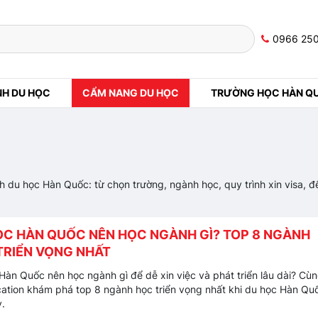
0966 25
NH DU HỌC
CẨM NANG DU HỌC
TRƯỜNG HỌC HÀN Q
nh du học Hàn Quốc: từ chọn trường, ngành học, quy trình xin visa, đ
ỌC HÀN QUỐC NÊN HỌC NGÀNH GÌ? TOP 8 NGÀNH
TRIỂN VỌNG NHẤT
Hàn Quốc nên học ngành gì để dễ xin việc và phát triển lâu dài? Cù
ation khám phá top 8 ngành học triển vọng nhất khi du học Hàn Qu
y.