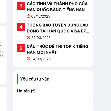
CÁC TỈNH VÀ THÀNH PHỐ CỦA
HÀN QUỐC BẰNG TIẾNG HÀN
03/12/2025
THÔNG BÁO TUYỂN DỤNG LAO
ĐỘNG TẠI HÀN QUỐC VISA E7-
1
24/03/2025
h
CẤU TRÚC ĐỀ THI TOPIK TIẾNG
 vụ
HÀN MỚI NHẤT
nào
24/03/2025
Yêu cầu tư vấn
Họ tên (*)