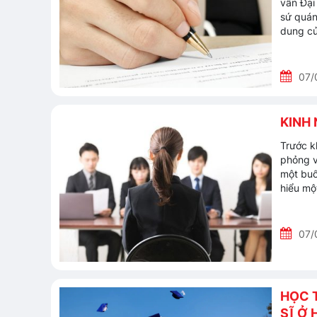
vấn Đại
sứ quán
dung củ
07/
KINH
Trước k
phỏng v
một buổ
hiểu mộ
07/
HỌC 
SĨ Ở