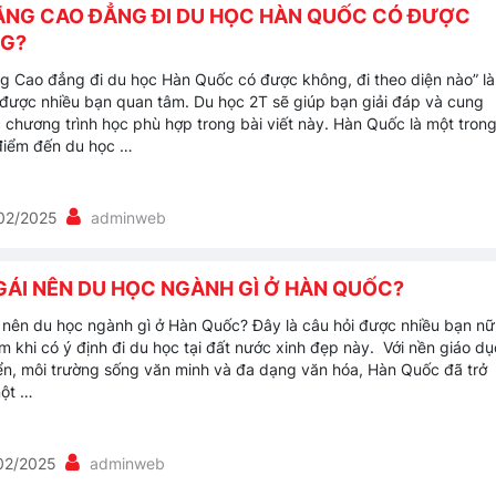
ẰNG CAO ĐẲNG ĐI DU HỌC HÀN QUỐC CÓ ĐƯỢC
G?
g Cao đẳng đi du học Hàn Quốc có được không, đi theo diện nào” là
 được nhiều bạn quan tâm. Du học 2T sẽ giúp bạn giải đáp và cung
 chương trình học phù hợp trong bài viết này. Hàn Quốc là một tron
điểm đến du học …
02/2025
adminweb
GÁI NÊN DU HỌC NGÀNH GÌ Ở HÀN QUỐC?
 nên du học ngành gì ở Hàn Quốc? Đây là câu hỏi được nhiều bạn nữ
m khi có ý định đi du học tại đất nước xinh đẹp này. Với nền giáo dụ
iển, môi trường sống văn minh và đa dạng văn hóa, Hàn Quốc đã trở
một …
02/2025
adminweb