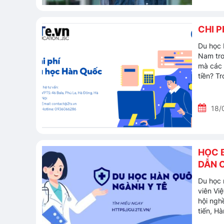
CHI P
Du học 
Nam tro
mà các 
tiền? Tr
18/
HỌC 
DẪN C
Du học 
viên Vi
hội ngh
tiến, H