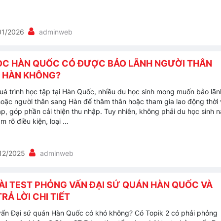
01/2026
adminweb
ỌC HÀN QUỐC CÓ ĐƯỢC BẢO LÃNH NGƯỜI THÂN
 HÀN KHÔNG?
uá trình học tập tại Hàn Quốc, nhiều du học sinh mong muốn bảo lãn
oặc người thân sang Hàn để thăm thân hoặc tham gia lao động thời
p, góp phần cải thiện thu nhập. Tuy nhiên, không phải du học sinh 
m rõ điều kiện, loại …
12/2025
adminweb
BÀI TEST PHỎNG VẤN ĐẠI SỨ QUÁN HÀN QUỐC VÀ
RẢ LỜI CHI TIẾT
ấn Đại sứ quán Hàn Quốc có khó không? Có Topik 2 có phải phỏng