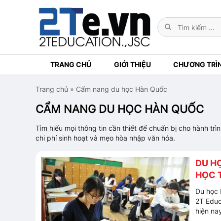
TRANG CHỦ
GIỚI THIỆU
CHƯƠNG TRÌ
Trang chủ
»
Cẩm nang du học Hàn Quốc
CẨM NANG DU HỌC HÀN QUỐC
Tìm hiểu mọi thông tin cần thiết để chuẩn bị cho hành trì
chi phí sinh hoạt và mẹo hòa nhập văn hóa.
DU H
HỌC 
Du học 
2T Educ
hiện na