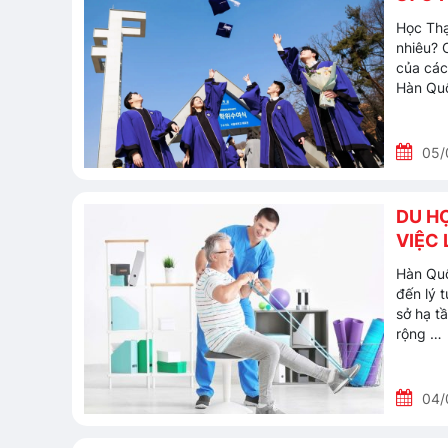
Học Thạ
nhiêu? 
của các
Hàn Qu
05/
DU HỌ
VIỆC
Hàn Quố
đến lý t
sở hạ tầ
rộng …
04/