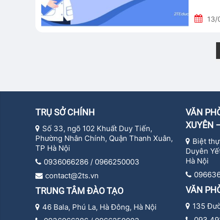
13/
TRỤ SỞ CHÍNH
VĂN PHÒ
XUYÊN –
Số 33, ngõ 102 Khuất Duy Tiến,
Phường Nhân Chính, Quận Thanh Xuân,
Biệt th
TP Hà Nội
Duyên Yết
Hà Nội
0936066286 / 0966250003
09663
contact@2ts.vn
VĂN PH
TRUNG TÂM ĐÀO TẠO
135 Đư
46 Bala, Phú La, Hà Đông, Hà Nội
093 49