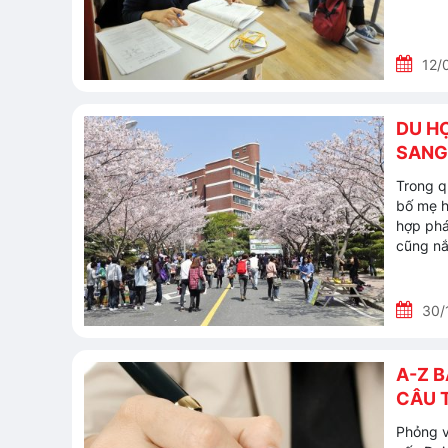
12/
DU H
SANG
Trong q
bố mẹ h
hợp phá
cũng nắ
30/
A-Z 
CÂU T
Phỏng v