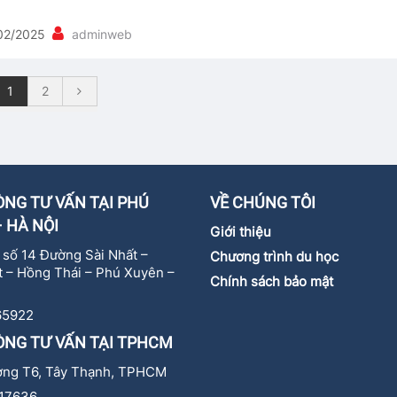
02/2025
adminweb
1
2
NG TƯ VẤN TẠI PHÚ
VỀ CHÚNG TÔI
 HÀ NỘI
Giới thiệu
ự số 14 Đường Sài Nhất –
Chương trình du học
 – Hồng Thái – Phú Xuyên –
Chính sách bảo mật
65922
ÒNG TƯ VẤN TẠI TPHCM
ờng T6, Tây Thạnh, TPHCM
17636