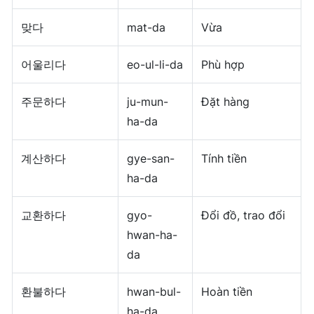
맞다
mat-da
Vừa
어울리다
eo-ul-li-da
Phù hợp
주문하다
ju-mun-
Đặt hàng
ha-da
계산하다
gye-san-
Tính tiền
ha-da
교환하다
gyo-
Đổi đồ, trao đổi
hwan-ha-
da
환불하다
hwan-bul-
Hoàn tiền
ha-da