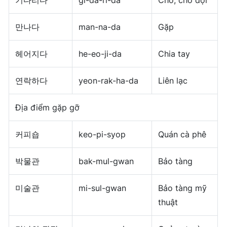
만나다
man-na-da
Gặp
헤어지다
he-eo-ji-da
Chia tay
연락하다
yeon-rak-ha-da
Liên lạc
Địa điểm gặp gỡ
커피숍
keo-pi-syop
Quán cà phê
박물관
bak-mul-gwan
Bảo tàng
미술관
mi-sul-gwan
Bảo tàng mỹ
thuật