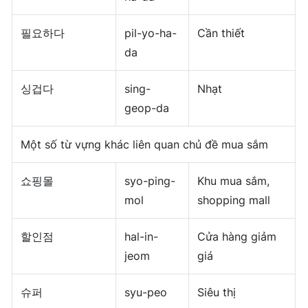
필요하다
pil-yo-ha-
Cần thiết
da
싱겁다
sing-
Nhạt
geop-da
Một số từ vựng khác liên quan chủ đề mua sắm
쇼핑몰
syo-ping-
Khu mua sắm,
mol
shopping mall
할인점
hal-in-
Cửa hàng giảm
jeom
giá
슈퍼
syu-peo
Siêu thị