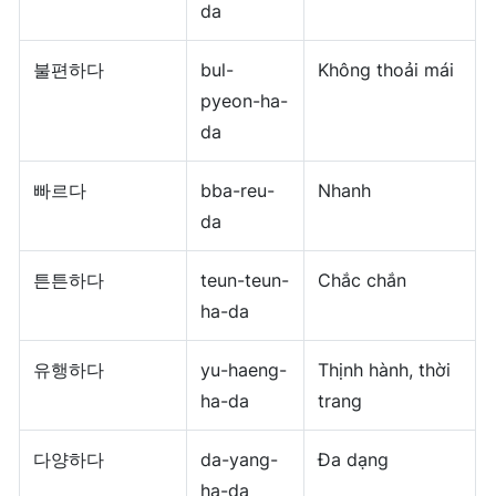
da
불편하다
bul-
Không thoải mái
pyeon-ha-
da
빠르다
bba-reu-
Nhanh
da
튼튼하다
teun-teun-
Chắc chắn
ha-da
유행하다
yu-haeng-
Thịnh hành, thời
ha-da
trang
다양하다
da-yang-
Đa dạng
ha-da