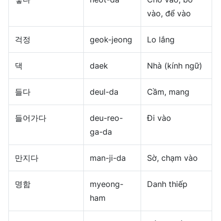
vào, để vào
걱정
geok-jeong
Lo lắng
댁
daek
Nhà (kính ngữ)
들다
deul-da
Cầm, mang
들어가다
deu-reo-
Đi vào
ga-da
만지다
man-ji-da
Sờ, chạm vào
명함
myeong-
Danh thiếp
ham