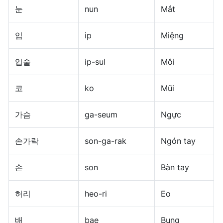
눈
nun
Mắt
입
ip
Miệng
입술
ip-sul
Môi
코
ko
Mũi
가슴
ga-seum
Ngực
손가락
son-ga-rak
Ngón tay
손
son
Bàn tay
허리
heo-ri
Eo
배
bae
Bụng