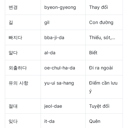
변경
byeon-gyeong
Thay đổi
길
gil
Con đường
빠지다
bba-ji-da
Thiếu, sót,…
알다
al-da
Biết
외출하다
oe-chul-ha-da
Đi ra ngoài
유의 사항
yu-ui sa-hang
Điểm cần lưu
ý
절대
jeol-dae
Tuyệt đối
잊다
it-da
Quên