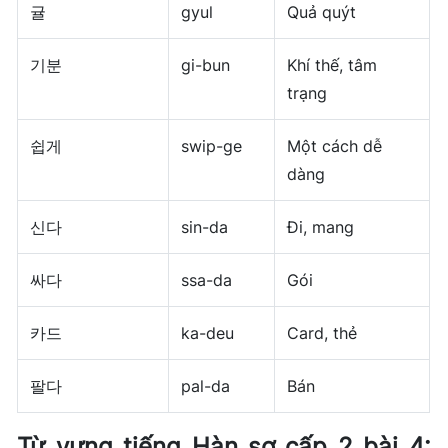
귤
gyul
Quả quýt
기분
gi-bun
Khí thế, tâm
trạng
쉽게
swip-ge
Một cách dễ
dàng
신다
sin-da
Đi, mang
싸다
ssa-da
Gói
카드
ka-deu
Card, thẻ
팔다
pal-da
Bán
Từ vựng tiếng Hàn sơ cấp 2 bài 4: