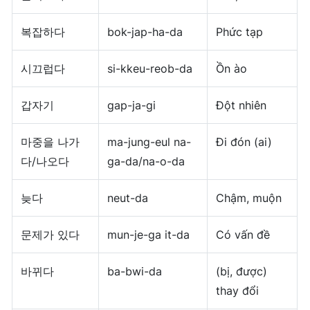
복잡하다
bok-jap-ha-da
Phức tạp
시끄럽다
si-kkeu-reob-da
Ồn ào
갑자기
gap-ja-gi
Đột nhiên
마중을 나가
ma-jung-eul na-
Đi đón (ai)
다/나오다
ga-da/na-o-da
늦다
neut-da
Chậm, muộn
문제가 있다
mun-je-ga it-da
Có vấn đề
바뀌다
ba-bwi-da
(bị, được)
thay đổi