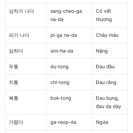
상처가 나다
sang-cheo-ga
Có vết
na-da
thương
피가 나다
pi-ga na-da
Chảy máu
심하다
sim-ha-da
Nặng
두통
du-tong
Đau đầu
치통
chi-tong
Đau răng
복통
bok-tong
Đau bụng,
đau dạ dày
가렵다
ga-reop-da
Ngứa