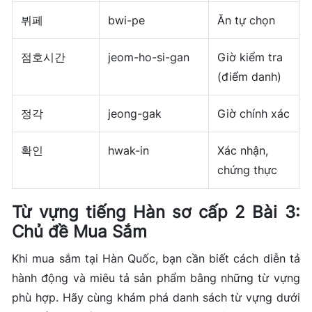
뷔페
bwi-pe
Ăn tự chọn
점호시간
jeom-ho-si-gan
Giờ kiểm tra
(điểm danh)
정각
jeong-gak
Giờ chính xác
확인
hwak-in
Xác nhận,
chứng thực
Từ vựng tiếng Hàn sơ cấp 2 Bài 3:
Chủ đề Mua Sắm
Khi mua sắm tại Hàn Quốc, bạn cần biết cách diễn tả
hành động và miêu tả sản phẩm bằng những từ vựng
phù hợp. Hãy cùng khám phá danh sách từ vựng dưới