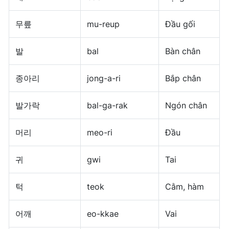
무릎
mu-reup
Đầu gối
발
bal
Bàn chân
종아리
jong-a-ri
Bắp chân
발가락
bal-ga-rak
Ngón chân
머리
meo-ri
Đầu
귀
gwi
Tai
턱
teok
Cằm, hàm
어깨
eo-kkae
Vai