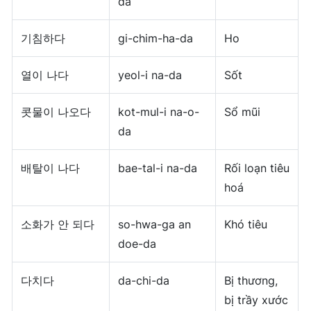
da
기침하다
gi-chim-ha-da
Ho
열이 나다
yeol-i na-da
Sốt
콧물이 나오다
kot-mul-i na-o-
Sổ mũi
da
배탈이 나다
bae-tal-i na-da
Rối loạn tiêu
hoá
소화가 안 되다
so-hwa-ga an
Khó tiêu
doe-da
다치다
da-chi-da
Bị thương,
bị trầy xước