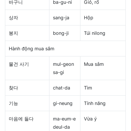
바구니
ba-gu-ni
Giỏ, rổ
상자
sang-ja
Hộp
봉지
bong-ji
Túi nilong
Hành động mua sắm
물건 사기
mul-geon
Mua sắm
sa-gi
찾다
chat-da
Tìm
기능
gi-neung
Tính năng
마음에 들다
ma-eum-e
Vừa ý
deul-da