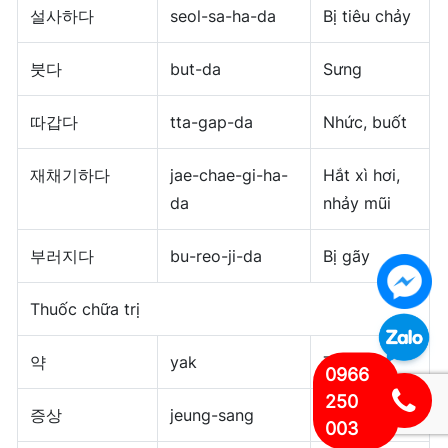
설사하다
seol-sa-ha-da
Bị tiêu chảy
붓다
but-da
Sưng
따갑다
tta-gap-da
Nhức, buốt
재채기하다
jae-chae-gi-ha-
Hắt xì hơi,
da
nhảy mũi
부러지다
bu-reo-ji-da
Bị gãy
Thuốc chữa trị
약
yak
Thuốc
0966
250
증상
jeung-sang
Triệu chứng
003