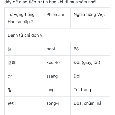
đây để giao tiếp tự tin hơn khi đi mua sắm nhé!
Từ vựng tiếng
Phiên âm
Nghĩa tiếng Việt
Hàn sơ cấp 2
Danh từ chỉ đơn vị
벌
beol
Bộ
켤레
keul-le
Đôi (giày, tất)
쌍
ssang
Đôi
장
jang
Tờ, trang
송이
song-i
Đoá, chùm, nải