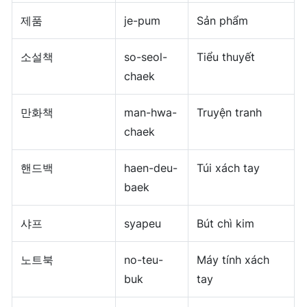
제품
je-pum
Sản phẩm
소설책
so-seol-
Tiểu thuyết
chaek
만화책
man-hwa-
Truyện tranh
chaek
핸드백
haen-deu-
Túi xách tay
baek
샤프
syapeu
Bút chì kim
노트북
no-teu-
Máy tính xách
buk
tay