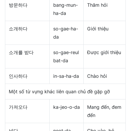
방문하다
bang-mun-
Thăm hỏi
ha-da
소개하다
so-gae-ha-
Giới thiệu
da
소개를 받다
so-gae-reul
Được giới thiệu
bat-da
인사하다
in-sa-ha-da
Chào hỏi
Một số từ vựng khác liên quan chủ đề gặp gỡ
가져오다
ka-jeo-o-da
Mang đến, đem
đến
넣다
neot-da
Cho vào, bỏ