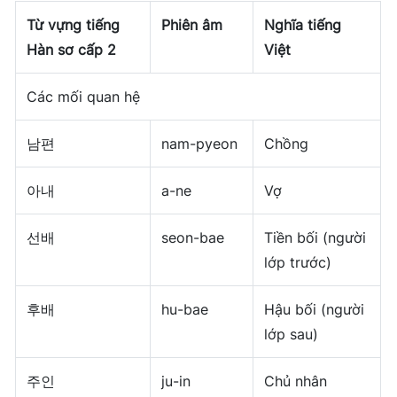
Từ vựng tiếng
Phiên âm
Nghĩa tiếng
Hàn sơ cấp 2
Việt
Các mối quan hệ
남편
nam-pyeon
Chồng
아내
a-ne
Vợ
선배
seon-bae
Tiền bối (người
lớp trước)
후배
hu-bae
Hậu bối (người
lớp sau)
주인
ju-in
Chủ nhân