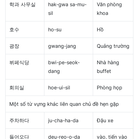
학과 사무실
hak-gwa sa-mu-
Văn phòng
sil
khoa
호수
ho-su
Hồ
광장
gwang-jang
Quảng trường
뷔페식당
bwi-pe-seok-
Nhà hàng
dang
buffet
회의실
hoe-ui-sil
Phòng họp
Một số từ vựng khác liên quan chủ đề hẹn gặp
주차하다
ju-cha-ha-da
Đậu xe
들어오다
deu-reo-o-da
vào, tiến vào