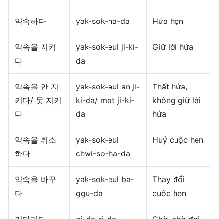
약속하다
yak-sok-ha-da
Hứa hẹn
약속을 지키
yak-sok-eul ji-ki-
Giữ lời hứa
다
da
약속을 안 지
yak-sok-eul an ji-
Thất hứa,
키다/ 못 지키
ki-da/ mot ji-ki-
không giữ lời
다
da
hứa
약속을 취소
yak-sok-eul
Huỷ cuộc hẹn
하다
chwi-so-ha-da
약속을 바꾸
yak-sok-eul ba-
Thay đổi
다
ggu-da
cuộc hẹn
기다리다
gi-da-ri-da
Chờ, chờ đợi