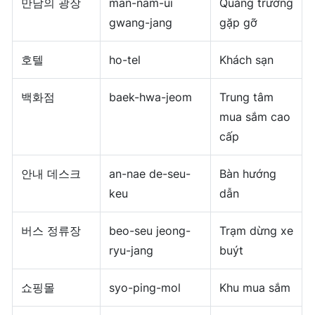
만남의 광장
man-nam-ui
Quảng trường
gwang-jang
gặp gỡ
호텔
ho-tel
Khách sạn
백화점
baek-hwa-jeom
Trung tâm
mua sắm cao
cấp
안내 데스크
an-nae de-seu-
Bàn hướng
keu
dẫn
버스 정류장
beo-seu jeong-
Trạm dừng xe
ryu-jang
buýt
쇼핑몰
syo-ping-mol
Khu mua sắm