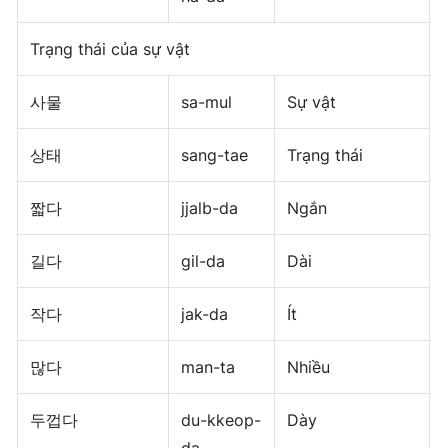
Trạng thái của sự vật
사물
sa-mul
Sự vật
상태
sang-tae
Trạng thái
짧다
jjalb-da
Ngắn
길다
gil-da
Dài
작다
jak-da
Ít
많다
man-ta
Nhiều
두껍다
du-kkeop-
Dày
da