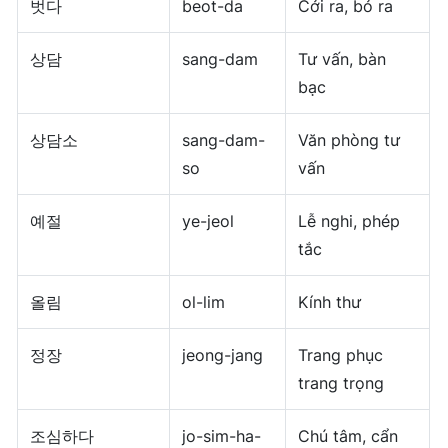
벗다
beot-da
Cởi ra, bỏ ra
상담
sang-dam
Tư vấn, bàn
bạc
상담소
sang-dam-
Văn phòng tư
so
vấn
예절
ye-jeol
Lễ nghi, phép
tắc
올림
ol-lim
Kính thư
정장
jeong-jang
Trang phục
trang trọng
조심하다
jo-sim-ha-
Chú tâm, cẩn