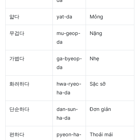
얇다
yat-da
Mỏng
무겁다
mu-geop-
Nặng
da
가볍다
ga-byeop-
Nhẹ
da
화려하다
hwa-ryeo-
Sặc sỡ
ha-da
단순하다
dan-sun-
Đơn giản
ha-da
편하다
pyeon-ha-
Thoải mái