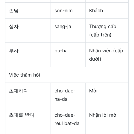
손님
son-nim
Khách
상자
sang-ja
Thượng cấp
(cấp trên)
부하
bu-ha
Nhân viên (cấp
dưới)
Việc thăm hỏi
초대하다
cho-dae-
Mời
ha-da
초대를 받다
cho-dae-
Nhận lời mời
reul bat-da