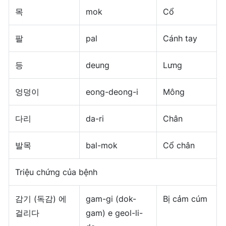
목
mok
Cổ
팔
pal
Cánh tay
등
deung
Lưng
엉덩이
eong-deong-i
Mông
다리
da-ri
Chân
발목
bal-mok
Cổ chân
Triệu chứng của bệnh
감기 (독감) 에
gam-gi (dok-
Bị cảm cúm
걸리다
gam) e geol-li-